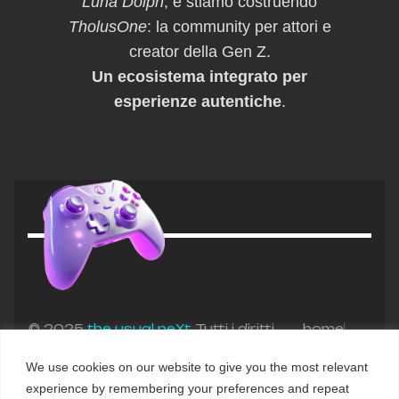
Luna Dolph
, e stiamo costruendo
TholusOne
: la community per attori e
creator della Gen Z.
Un ecosistema integrato per
esperienze autentiche
.
© 2025
the usual neXt
. Tutti i diritti
home
riservati. – P.Iva IT02182990669
chi siamo
We use cookies on our website to give you the most relevant
contattaci
experience by remembering your preferences and repeat