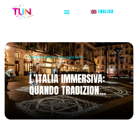
ENGLISH
Eventi immersivi
,
the usual neXt
29 Settembre 2025
L’ITALIA IMMERSIVA:
QUANDO TRADIZIONE
E INNOVAZIONE SI
INCONTRANO NELLA
LUCE