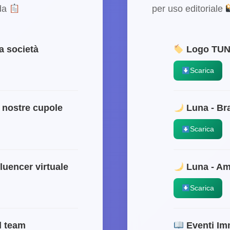
nda
per uso editoriale
a società
Logo TU
Scarica
 nostre cupole
Luna - Br
Scarica
luencer virtuale
Luna - Am
Scarica
l team
Eventi Im