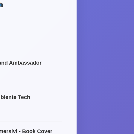
N
and Ambassador
biente Tech
mersivi - Book Cover