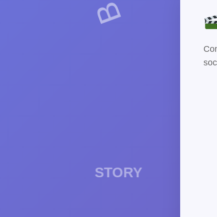
Con
soc