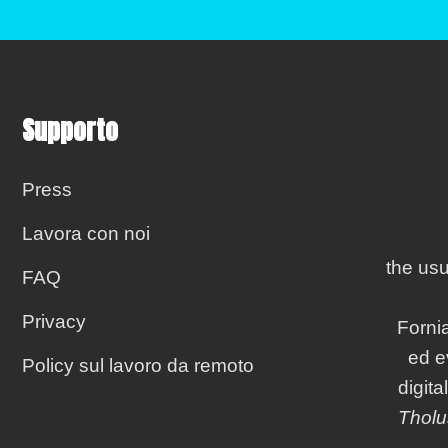
Supporto
Press
Lavora con noi
F
the usu
FAQ
Privacy
Forni
ed e
Policy sul lavoro da remoto
digita
Thol