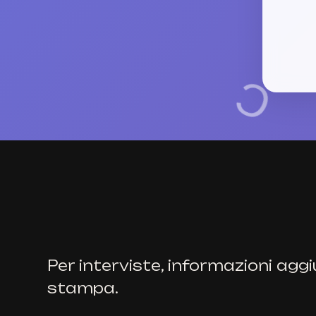
E
Per interviste, informazioni aggi
stampa.