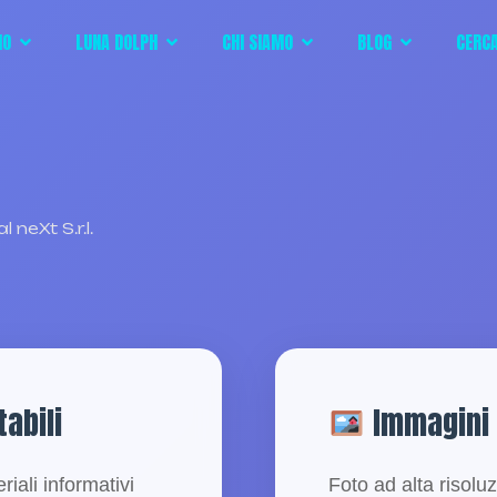
IO
LUNA DOLPH
CHI SIAMO
BLOG
CERC
 neXt S.r.l.
abili
Immagini
iali informativi
Foto ad alta risoluz