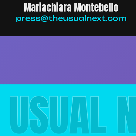
Mariachiara Montebello
press@theusualnext.com
E
 USUAL 