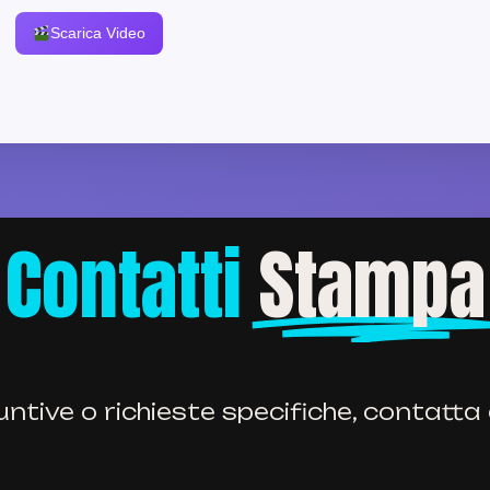
D
Scarica Video
Contatti
Stampa
untive o richieste specifiche, contatta 