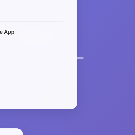
J
e App
MEDIA