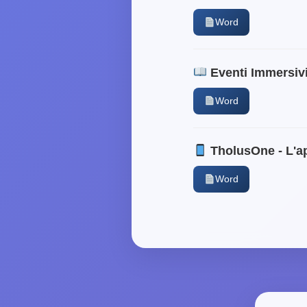
Word
Eventi Immersivi -
Word
TholusOne - L'a
Word
C