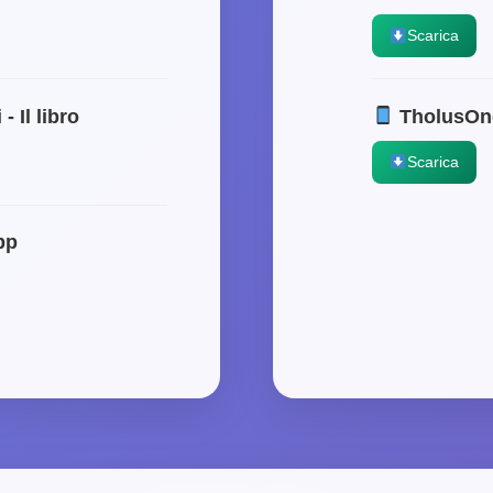
Scarica
 Il libro
TholusOn
Scarica
pp