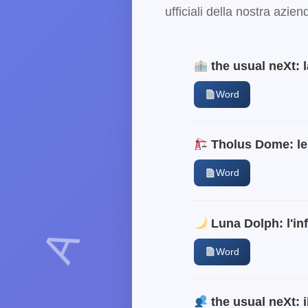
ufficiali della nostra azie
the usual neXt: l
Word
Tholus Dome: le
B
Word
Luna Dolph: l'inf
Word
the usual neXt: i