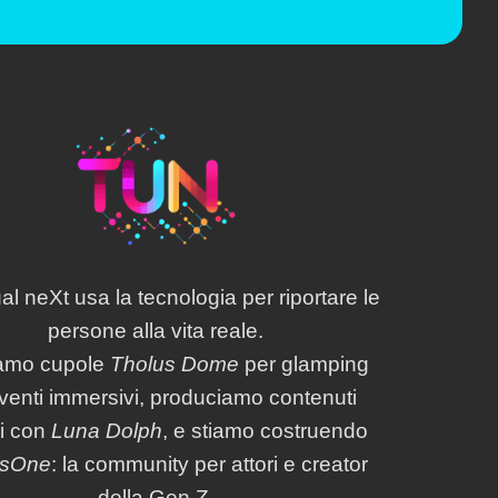
al neXt usa la tecnologia per riportare le
persone alla vita reale.
amo cupole
Tholus Dome
per glamping
venti immersivi, produciamo contenuti
li con
Luna Dolph
, e stiamo costruendo
usOne
: la community per attori e creator
della Gen Z.