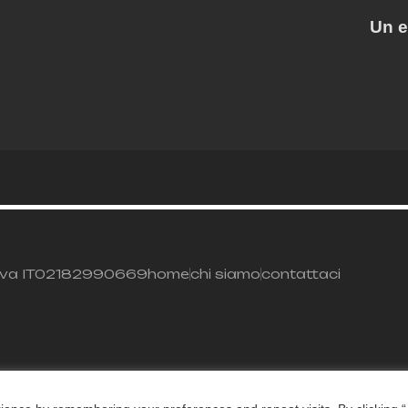
Un e
. – P.Iva IT02182990669
home
chi siamo
contattaci