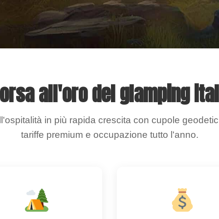
orsa all'oro del glamping ita
ell'ospitalità in più rapida crescita con cupole geode
tariffe premium e occupazione tutto l'anno.