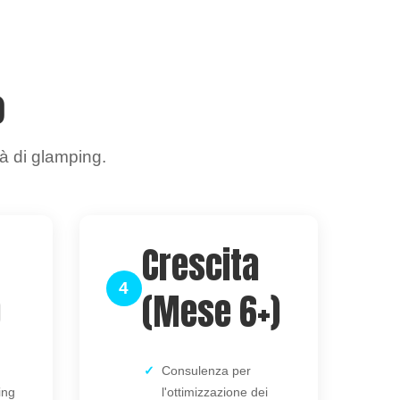
o
à di glamping.
Crescita
4
)
(Mese 6+)
Consulenza per
ing
l'ottimizzazione dei