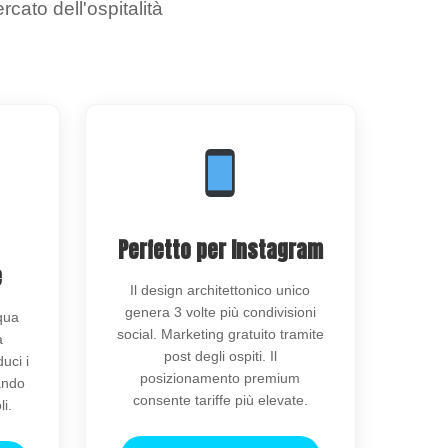
ato dell'ospitalità
Perfetto per Instagram
e
Il design architettonico unico
genera 3 volte più condivisioni
cqua
social. Marketing gratuito tramite
a
post degli ospiti. Il
uci i
posizionamento premium
rando
consente tariffe più elevate.
i.