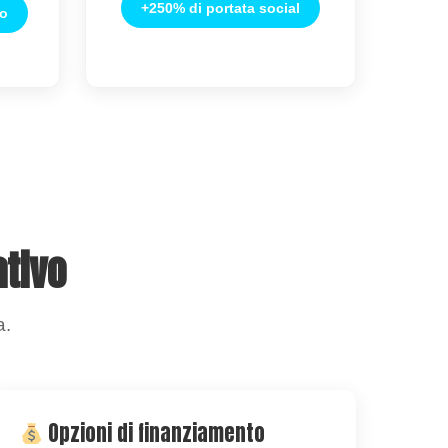
+250% di portata social
io
ativo
a.
Opzioni di finanziamento