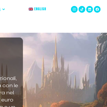
A
ENGLISH
ionali,
a con le
ra nel
i euro