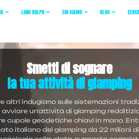
IO
LUNA DOLPH
CHI SIAMO
BLOG
CERC
Smetti di sognare
la tua attività di glamping
 altri indugiano sulle sistemazioni tradiz
 avviare un’attività di glamping redditizi
e cupole geodetiche chiavi in mano. Ent
to italiano del glamping da 22 milioni d