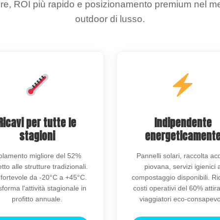
re, ROI più rapido e posizionamento premium nel merc
outdoor di lusso.
Ricavi per tutte le
Indipendente
stagioni
energeticament
olamento migliore del 52%
Pannelli solari, raccolta a
etto alle strutture tradizionali.
piovana, servizi igienici 
fortevole da -20°C a +45°C.
compostaggio disponibili. Rid
forma l'attività stagionale in
costi operativi del 60% atti
profitto annuale.
viaggiatori eco-consapevol