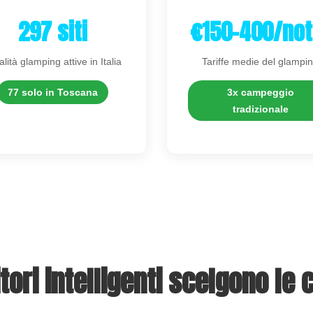
297 siti
€150-400/not
lità glamping attive in Italia
Tariffe medie del glampi
77 solo in Toscana
3x campeggio
tradizionale
itori intelligenti scelgono le