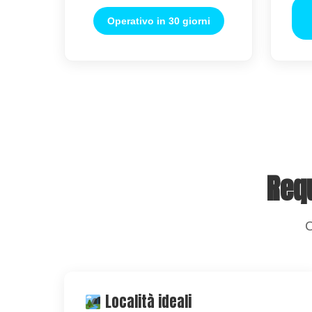
Operativo in 30 giorni
Requ
C
Località ideali