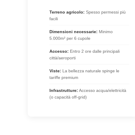
Terreno agricolo:
Spesso permessi più
facili
Dimensioni necessarie:
Minimo
5.000m² per 6 cupole
Accesso:
Entro 2 ore dalle principali
città/aeroporti
Viste:
La bellezza naturale spinge le
tariffe premium
Infrastrutture:
Accesso acqua/elettricità
(o capacità off-grid)