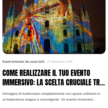
Eventi immersivi
,
the usual neXt
17 Novembre 2025
COME REALIZZARE IL TUO EVENTO
IMMERSIVO: LA SCELTA CRUCIALE TRA
FAI DA TE E PROFESSIONISTI
Immagina di trasformare completamente uno spazio ordinario in
un’esperienza magica e coinvolgente. Un evento immersivo
potrebbe illuminare la facciata della scuola per la festa di fine anno.