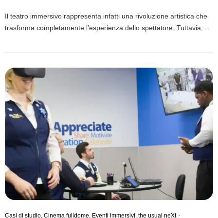
Il teatro immersivo rappresenta infatti una rivoluzione artistica che
trasforma completamente l’esperienza dello spettatore. Tuttavia,
comprendere appieno questa evoluzione richiede inoltre un’analisi
approfondita delle sue dinamiche. Quindi, le informazioni
presentate in questo articolo sono principalmente tratte dal libro
“Eventi Immersivi” di Dario Riccio, CEO di the usual neXt. Inoltre,
questo testo esplora come il teatro immersivo stia ridefinendo le arti
performative. Pertanto, scopriremo insieme come questa forma
artistica trasformi infatti gli spettatori in veri protagonisti
dell’esperienza.
Casi di studio
,
Cinema fulldome
,
Eventi immersivi
,
the usual neXt