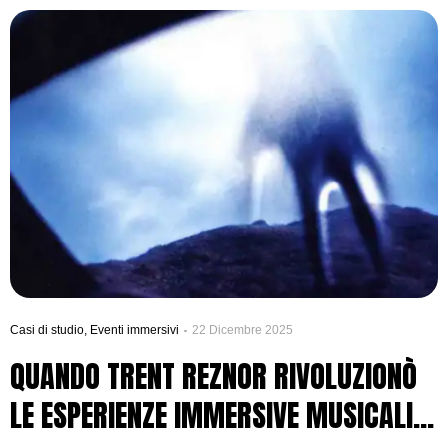
dell’intrattenimento. Come abbiamo già esplorato nel nostro
precedente articolo sul futuro della musica live, l’innovazione
tecnologica sta trasformando il rapporto tra artisti e pubblico.
Questa trasformazione viene guidata dalla ricerca di autenticità.
Casi di studio
,
Eventi immersivi
22 Dicembre 2025
QUANDO TRENT REZNOR RIVOLUZIONÒ
LE ESPERIENZE IMMERSIVE MUSICALI: