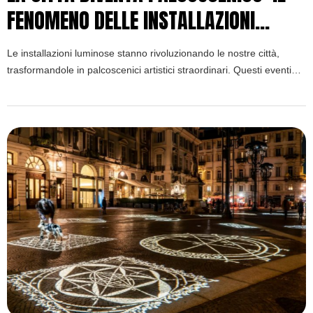
FENOMENO DELLE INSTALLAZIONI
LUMINOSE
Le installazioni luminose stanno rivoluzionando le nostre città,
trasformandole in palcoscenici artistici straordinari. Questi eventi
creano esperienze immersive che coinvolgono migliaia di persone
contemporaneamente, come approfondito nel libro “Eventi
Immersivi” di Dario Riccio. Le installazioni luminose rappresentano
una delle forme più democratiche di arte contemporanea urbana.