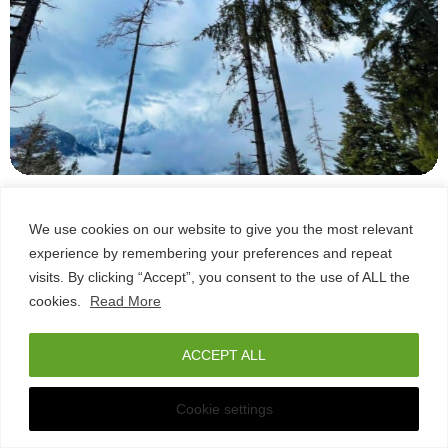
Cinema fulldome
10 Giugno 2025
We use cookies on our website to give you the most relevant
INNOVARE IL CINEMA MODERNO
experience by remembering your preferences and repeat
visits. By clicking “Accept”, you consent to the use of ALL the
In una pausa dal lavoro sulle montagne svizzere, sotto il cielo grigio
cookies.
Read More
di inizio febbraio, mi perdo a pensare al cinema moderno. Quello
che vede nelle sale vuote (e no, il Covid c’entra solo in parte).
ACCEPT ALL
Quello che vede le serie funzionare più dei lungometraggi.
Any Questions?
Hollywood, come Bollywood o la nostra Cinecittà, punta tutto su […]
Cookie settings