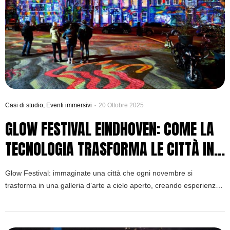
Casi di studio
,
Eventi immersivi
20 Ottobre 2025
GLOW FESTIVAL EINDHOVEN: COME LA
TECNOLOGIA TRASFORMA LE CITTÀ IN
GALLERIE LUMINOSE
Glow Festival: immaginate una città che ogni novembre si
trasforma in una galleria d’arte a cielo aperto, creando esperienze
indimenticabili.