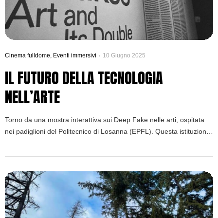
Cinema fulldome
,
Eventi immersivi
10 Giugno 2025
IL FUTURO DELLA TECNOLOGIA
NELL’ARTE
Torno da una mostra interattiva sui Deep Fake nelle arti, ospitata
nei padiglioni del Politecnico di Losanna (EPFL). Questa istituzione
svizzera, che nel 2019 ha sviluppato la tecnologia per il
riconoscimento dei deepfake “umani”, è un’eccellenza mondiale nel
campo della scienza e della tecnologia. Vuole aiutarci a capire il
futuro della tecnologia nell’arte. Il tema […]