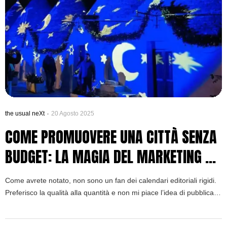
the usual neXt
20 Agosto 2025
COME PROMUOVERE UNA CITTÀ SENZA
BUDGET: LA MAGIA DEL MARKETING A
COSTO ZERO
Come avrete notato, non sono un fan dei calendari editoriali rigidi.
Preferisco la qualità alla quantità e non mi piace l’idea di pubblicare
un pezzo superficiale solo per rispettare una scadenza. Questo
articolo ha richiesto giorni di riflessione perché tocca un nervo