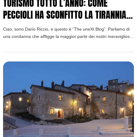
TURISMO TUTTO L’ANNO: COME
PECCIOLI HA SCONFITTO LA TIRANNIA
DELLA STAGIONALITÀ
Ciao, sono Dario Riccio, e questo è “The uneXt Blog”. Parliamo di
una condanna che affligge la maggior parte dei nostri meravigliosi
borghi e città. È una tirannia silenziosa che si ripete ogni anno: la
tirannia della stagionalità turistica. L’economia di innumerevoli
territori dipende da pochi, frenetici mesi di turismo estivo, lasciando
piazze, ristoranti e […]