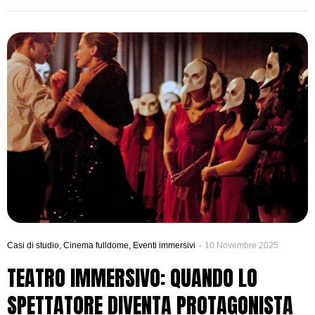
Inoltre, potresti creare atmosfere straordinarie per eventi aziendali
che lasciano il pubblico senza fiato. Tuttavia, ogni organizzatore si
trova di fronte al dilemma fondamentale: realizzare
autonomamente il tuo […]
Casi di studio
,
Cinema fulldome
,
Eventi immersivi
10 Novembre 2025
TEATRO IMMERSIVO: QUANDO LO
SPETTATORE DIVENTA PROTAGONISTA