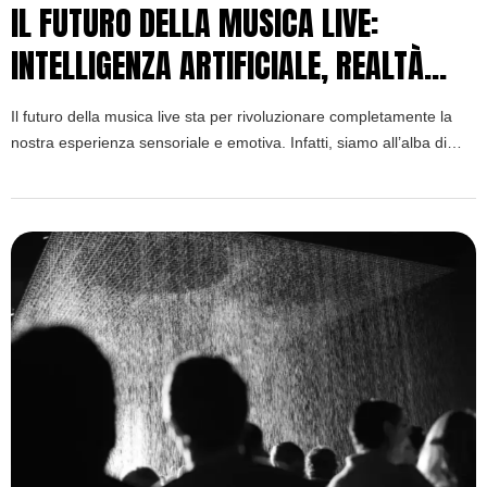
IL FUTURO DELLA MUSICA LIVE:
INTELLIGENZA ARTIFICIALE, REALTÀ
VIRTUALE ED EVENTI IMMERSIVI
Il futuro della musica live sta per rivoluzionare completamente la
nostra esperienza sensoriale e emotiva. Infatti, siamo all’alba di
un’era dove tecnologia e arte si fondono creando magia pura.
Tuttavia, molte domande restano ancora senza risposta definitive.