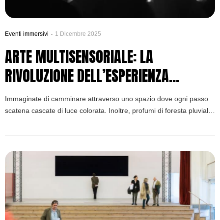
Eventi immersivi
1 Dicembre 2025
ARTE MULTISENSORIALE: LA
RIVOLUZIONE DELL’ESPERIENZA
IMMERSIVA CONTEMPORANEA
Immaginate di camminare attraverso uno spazio dove ogni passo
scatena cascate di luce colorata. Inoltre, profumi di foresta pluviale
vi avvolgono mentre il pavimento vibra sotto i vostri piedi. Tuttavia,
questa non è fantascienza: infatti, è arte multisensoriale nella sua
forma più pura.