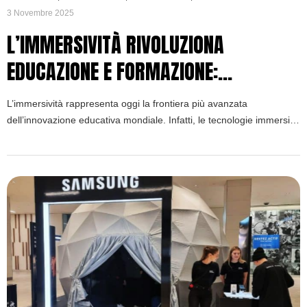
3 Novembre 2025
L’IMMERSIVITÀ RIVOLUZIONA
EDUCAZIONE E FORMAZIONE:
TECNOLOGIE INNOVATIVE PER
L’immersività rappresenta oggi la frontiera più avanzata
L’APPRENDIMENTO DEL FUTURO
dell’innovazione educativa mondiale. Infatti, le tecnologie immersive
stanno trasformando completamente il panorama
dell’apprendimento tradizionale. Tuttavia, questa rivoluzione non è
più fantascienza ma realtà tangibile nelle aule contemporanee.