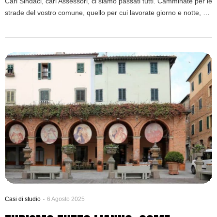
Cari Sindaci, cari Assessori, ci siamo passati tutti. Camminate per le
strade del vostro comune, quello per cui lavorate giorno e notte, e
lo vedete. Il vecchio cinema, le sue porte sbarrate da decenni, un
fantasma di risate e sogni collettivi. L’ex area industriale alla
periferia, un tempo cuore pulsante dell’economia locale, ora uno
scheletro […]
Casi di studio
6 Agosto 2025