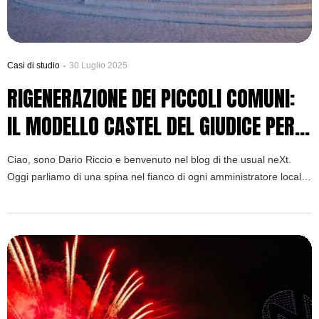
Casi di studio
30 Luglio 2025
RIGENERAZIONE DEI PICCOLI COMUNI:
IL MODELLO CASTEL DEL GIUDICE PER
UN ROI REALE
Ciao, sono Dario Riccio e benvenuto nel blog di the usual neXt.
Oggi parliamo di una spina nel fianco di ogni amministratore locale.
È una di quelle domande che incombe su ogni riunione del
consiglio, una domanda che l’opposizione politica non vede l’ora di
sollevare: come giustifichiamo le nostre spese per gli eventi
culturali? Conosco […]