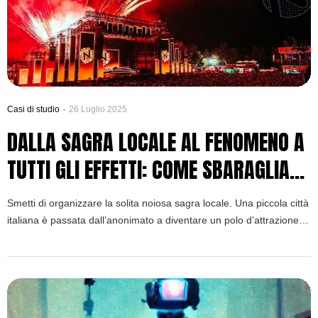
Casi di studio
26 Luglio 2025
DALLA SAGRA LOCALE AL FENOMENO A
TUTTI GLI EFFETTI: COME SBARAGLIARE
LA CONCORRENZA E ATTRARRE
Smetti di organizzare la solita noiosa sagra locale. Una piccola città
100.000 VISITATORI. IL CASE STUDY
italiana è passata dall’anonimato a diventare un polo d’attrazione
per il turismo giovanile attirando oltre 100.000 persone al suo
DEL NAMELESS FESTIVAL
Nameless Festival. Analizziamo questo potente Case study per
rivelare la “Strategia Oceano Blu” che abbandona la competizione
a favore della creazione di una categoria di eventi completamente
nuova. Ecco come puoi farlo anche tu.