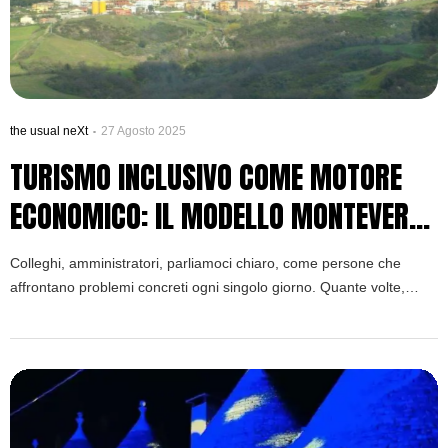
the usual neXt
27 Agosto 2025
TURISMO INCLUSIVO COME MOTORE
ECONOMICO: IL MODELLO MONTEVERDE
PER UNA DESTINAZIONE UNICA
Colleghi, amministratori, parliamoci chiaro, come persone che
affrontano problemi concreti ogni singolo giorno. Quante volte,
rivedendo il vostro bilancio comunale, il vostro sguardo è caduto
sulla voce “rimozione delle barriere architettoniche” con un misto di
rassegnazione e frustrazione? È una sensazione comune, lo so. La
mente va subito alla rampa da costruire o all’ascensore da […]