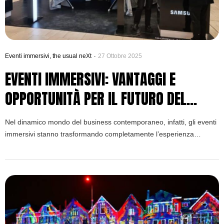
Eventi immersivi
,
the usual neXt
27 Ottobre 2025
EVENTI IMMERSIVI: VANTAGGI E
OPPORTUNITÀ PER IL FUTURO DEL
BUSINESS
Nel dinamico mondo del business contemporaneo, infatti, gli eventi
immersivi stanno trasformando completamente l’esperienza
commerciale. Tuttavia, questa rivoluzione non è solo tecnologica,
ma principalmente umana e relazionale. Pertanto, le aziende
stanno scoprendo come gli eventi immersivi creino connessioni
autentiche con i clienti. Inoltre, gli eventi immersivi rappresentano il
futuro del marketing esperienziale.