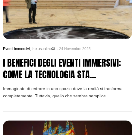
Eventi immersivi
,
the usual neXt
24 Novembre 2025
I BENEFICI DEGLI EVENTI IMMERSIVI:
COME LA TECNOLOGIA STA
RIVOLUZIONANDO IL BENESSERE
Immaginate di entrare in uno spazio dove la realtà si trasforma
PERSONALE E SOCIALE
completamente. Tuttavia, quello che sembra semplice
intrattenimento sta rivoluzionando il concetto stesso di benessere.
Infatti, i benefici degli eventi immersivi vanno ben oltre la meraviglia
visiva.