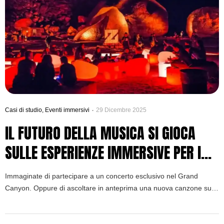
Casi di studio
,
Eventi immersivi
29 Dicembre 2025
IL FUTURO DELLA MUSICA SI GIOCA
SULLE ESPERIENZE IMMERSIVE PER I
FAN: IL CASO DI ZEDD E LA SUA “TRUE
Immaginate di partecipare a un concerto esclusivo nel Grand
COLORS EXPERIENCE”
Canyon. Oppure di ascoltare in anteprima una nuova canzone su
Alcatraz Island. Le esperienze immersive per i fan stanno
rivoluzionando l’industria musicale. Inoltre, rappresentano il futuro