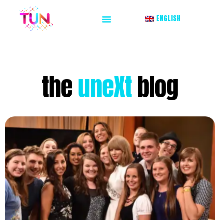
ENGLISH
the
uneXt
blog