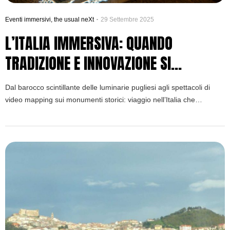
Eventi immersivi
,
the usual neXt
29 Settembre 2025
L’ITALIA IMMERSIVA: QUANDO
TRADIZIONE E INNOVAZIONE SI
INCONTRANO NELLA LUCE
Dal barocco scintillante delle luminarie pugliesi agli spettacoli di
video mapping sui monumenti storici: viaggio nell’Italia che
trasforma spazi e luoghi in esperienze multisensoriali straordinarie