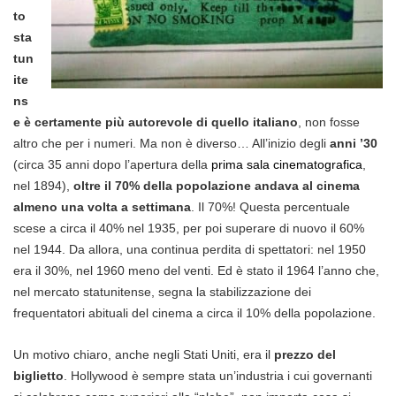
to
sta
tun
ite
ns
e è certamente più autorevole di quello italiano
, non fosse
altro che per i numeri. Ma non è diverso… All’inizio degli
anni ’30
(circa 35 anni dopo l’apertura della
prima sala cinematografica
,
nel 1894),
oltre il 70% della popolazione andava al cinema
almeno una volta a settimana
. Il 70%! Questa percentuale
scese a circa il 40% nel 1935, per poi superare di nuovo il 60%
nel 1944. Da allora, una continua perdita di spettatori: nel 1950
era il 30%, nel 1960 meno del venti. Ed è stato il 1964 l’anno che,
nel mercato statunitense, segna la stabilizzazione dei
frequentatori abituali del cinema a circa il 10% della popolazione.
Un motivo chiaro, anche negli Stati Uniti, era il
prezzo del
biglietto
. Hollywood è sempre stata un’industria i cui governanti