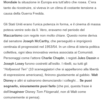
Mondiale
la situazione in Europa era tutt’altro che rosea. C’era
tanto da ricostruire, si viveva in un clima di costante tensione a
causa della Guerra Fredda.
Gli Stati Uniti erano l’unica potenza in forma, e il cinema di massa
poteva venire solo da lì. Vero, eravamo nel periodo del
Maccartismo
con regole non molto chiare. Questo nome deriva
dal senatore
Joseph McCarthy
, che perseguitò e imprigionò
centinaia di progressisti nel 1953/54. In un clima di isteria politica
collettiva, ogni idea innovativa veniva associata ai Comunisti.
Personaggi come l’attore
Charlie Chaplin
, i registi
Jules Dassin
e
Joseph Losey
furono costretti all’esilio. I ribelli, su tutti gli
“
Hollywood Ten
” (10 sceneggiatori che si appellarono alla libertà
di espressione americana), finirono giustamente al gabbio.
Walt
Disney
e altri si salvarono denunciando i colleghi…
Se puoi
sognarlo, sicuramente puoi farlo
(che poi, questa frase è
dell’
Imagineer
Disney
Tom Fitzgerald
, non di Walt come
comunemente si pensa).