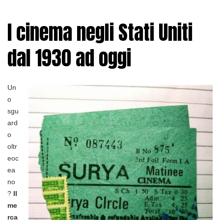
I cinema negli Stati Uniti
dal 1930 ad oggi
Un
o
sgu
ard
o
oltr
eoc
ea
no
?
Il
me
rca