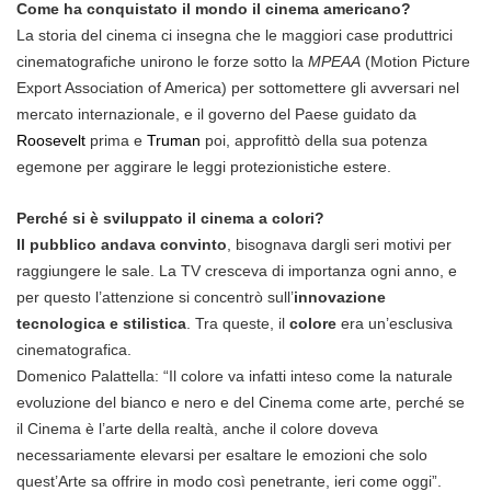
Come ha conquistato il mondo il cinema americano?
La storia del cinema ci insegna che le maggiori case produttrici
cinematografiche unirono le forze sotto la
MPEAA
(Motion Picture
Export Association of America) per sottomettere gli avversari nel
mercato internazionale, e il governo del Paese guidato da
Roosevelt
prima e
Truman
poi, approfittò della sua potenza
egemone per aggirare le leggi protezionistiche estere.
Perché si è sviluppato il cinema a colori?
Il pubblico andava convinto
, bisognava dargli seri motivi per
raggiungere le sale. La TV cresceva di importanza ogni anno, e
per questo l’attenzione si concentrò sull’
innovazione
tecnologica e stilistica
. Tra queste, il
colore
era un’esclusiva
cinematografica.
Domenico Palattella: “Il colore va infatti inteso come la naturale
evoluzione del bianco e nero e del Cinema come arte, perché se
il Cinema è l’arte della realtà, anche il colore doveva
necessariamente elevarsi per esaltare le emozioni che solo
quest’Arte sa offrire in modo così penetrante, ieri come oggi”.