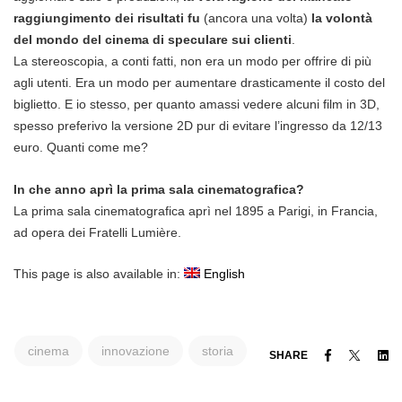
raggiungimento dei risultati fu
(ancora una volta)
la volontà
del mondo del cinema di speculare sui clienti
.
La stereoscopia, a conti fatti, non era un modo per offrire di più
agli utenti. Era un modo per aumentare drasticamente il costo del
biglietto. E io stesso, per quanto amassi vedere alcuni film in 3D,
spesso preferivo la versione 2D pur di evitare l’ingresso da 12/13
euro. Quanti come me?
In che anno aprì la prima sala cinematografica?
La prima sala cinematografica aprì nel 1895 a Parigi, in Francia,
ad opera dei Fratelli Lumière.
This page is also available in:
English
cinema
innovazione
storia
Facebook
Twitter
Li
SHARE