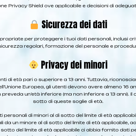
ione Privacy Shield ove applicabile e decisioni di adeg
Sicurezza dei dati
riate per proteggere i tuoi dati personali, inclusi critt
sicurezza regolari, formazione del personale e procedure
Privacy dei minori
ti di età pari o superiore a 13 anni. Tuttavia, riconosciam
ll’Unione Europea, gli utenti devono avere almeno 16 ann
veda un’età inferiore (ma non inferiore a 13 anni). Il co
sotto di queste soglie di età.
sonali di minori al di sotto del limite di età applicab
 da un minore al di sotto del limite di età applicabile, 
otto del limite di età applicabile ci abbia fornito dati pe