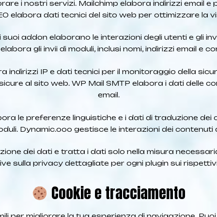
are i nostri servizi. Mailchimp elabora indirizzi email e p
 elabora dati tecnici del sito web per ottimizzare la vis
suoi addon elaborano le interazioni degli utenti e gli invi
bora gli invii di moduli, inclusi nomi, indirizzi email e
ndirizzi IP e dati tecnici per il monitoraggio della sic
sicure al sito web. WP Mail SMTP elabora i dati delle c
email.
ra le preferenze linguistiche e i dati di traduzione dei 
moduli. Dynamic.ooo gestisce le interazioni dei contenuti 
zione dei dati e tratta i dati solo nella misura necessari
ve sulla privacy dettagliate per ogni plugin sui rispettivi
Cookie e tracciamento
ili per migliorare la tua esperienza di navigazione. Puoi 