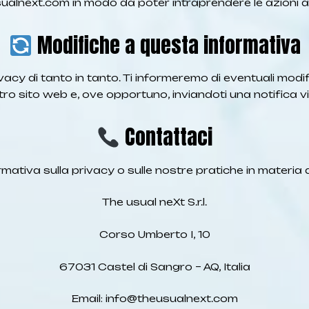
ualnext.com
in modo da poter intraprendere le azioni 
Modifiche a questa informativa
cy di tanto in tanto. Ti informeremo di eventuali modif
tro sito web e, ove opportuno, inviandoti una notifica vi
Contattaci
tiva sulla privacy o sulle nostre pratiche in materia di
The usual neXt S.r.l.
Corso Umberto I, 10
67031 Castel di Sangro – AQ, Italia
Email:
info@theusualnext.com